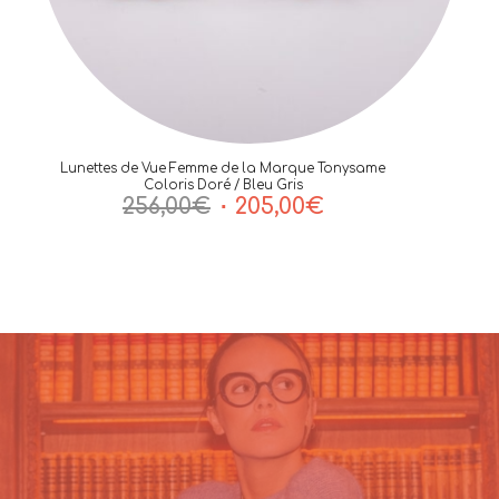
Lunettes de Vue Femme de la Marque Tonysame
Coloris Doré / Bleu Gris
Le
Le
256,00
€
205,00
€
prix
prix
initial
actuel
était :
est :
256,00€.
205,00€.