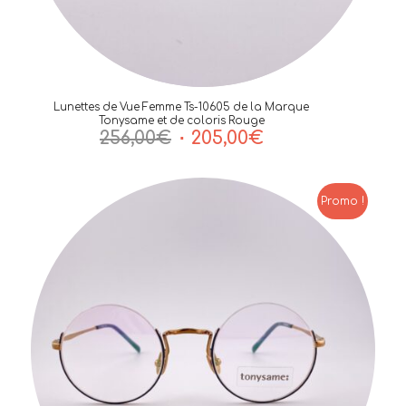
Lunettes de Vue Femme Ts-10605 de la Marque
Tonysame et de coloris Rouge
Le
Le
256,00
€
205,00
€
prix
prix
initial
actuel
était :
est :
Promo !
256,00€.
205,00€.