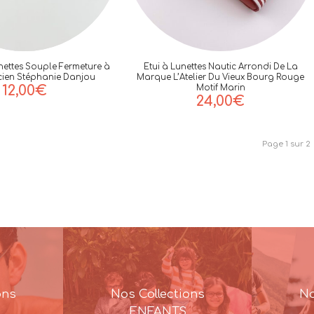
nettes Souple Fermeture à
Etui à Lunettes Nautic Arrondi De La
icien Stéphanie Danjou
Marque L’Atelier Du Vieux Bourg Rouge
12,00
€
Motif Marin
24,00
€
Page 1 sur 2
ons
Nos Collections
No
ENFANTS