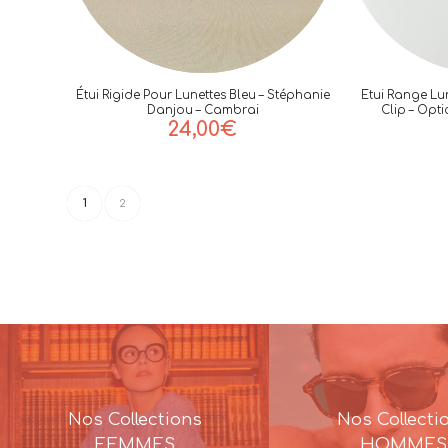
Étui Rigide Pour Lunettes Bleu – Stéphanie
Etui Range Lu
Danjou – Cambrai
Clip – Opt
24,00
€
1
2
Nos Collections
Nos Collecti
FEMMES
HOMMES