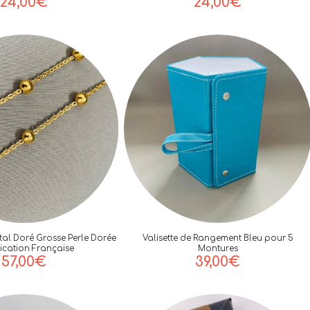
24,00
€
24,00
€
tal Doré Grosse Perle Dorée
Valisette de Rangement Bleu pour 5
rication Française
Montures
57,00
€
39,00
€