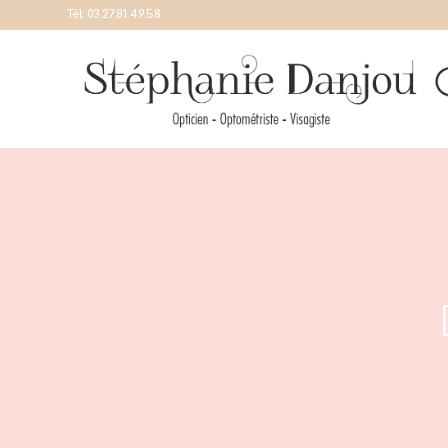
Tél:
03.27.81.49.58